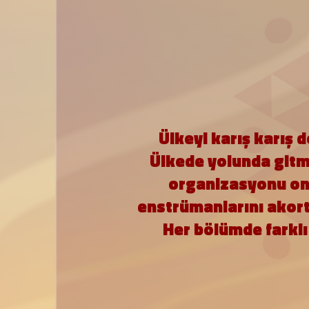
Ülkeyi karış karış 
Ülkede yolunda gitme
organizasyonu onla
enstrümanlarını akort
Her bölümde farklı b